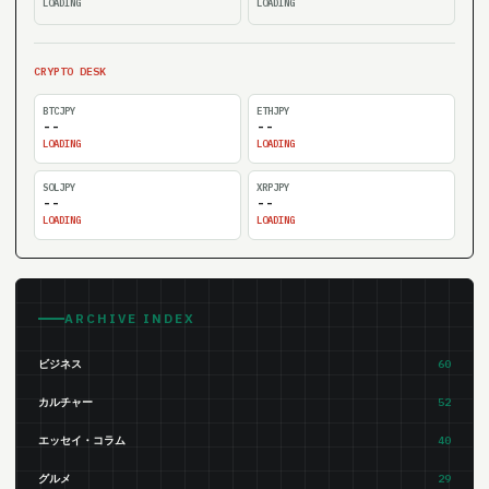
LOADING
LOADING
CRYPTO DESK
BTCJPY
ETHJPY
--
--
LOADING
LOADING
SOLJPY
XRPJPY
--
--
LOADING
LOADING
ARCHIVE INDEX
ビジネス
60
カルチャー
52
エッセイ・コラム
40
グルメ
29