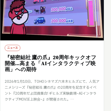
ニュース
『秘密結社 鷹の爪』20周年キックオフ
開催…高まる「AIインタラクティブ映
画」への期待
2026年1月10日、TOHOシネマズ六本木ヒルズにて、人気ア
ニメシリーズ『秘密結社 鷹の爪』の20周年を記念するイベ
ント『20周年だよ団員集合! ギヒルズ実験劇場~AIインタラ
クティブMOVIE上映会~』が開催された。…