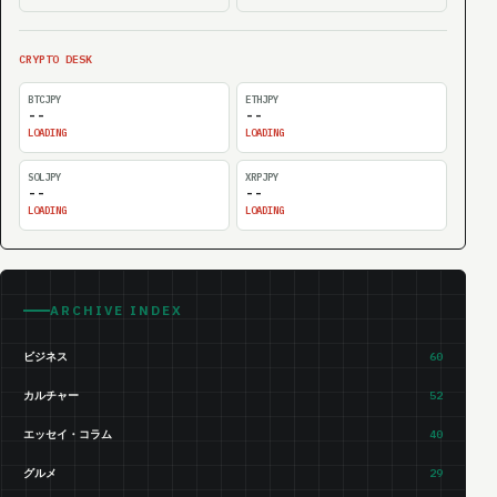
CRYPTO DESK
BTCJPY
ETHJPY
--
--
LOADING
LOADING
SOLJPY
XRPJPY
--
--
LOADING
LOADING
ARCHIVE INDEX
ビジネス
60
カルチャー
52
エッセイ・コラム
40
グルメ
29