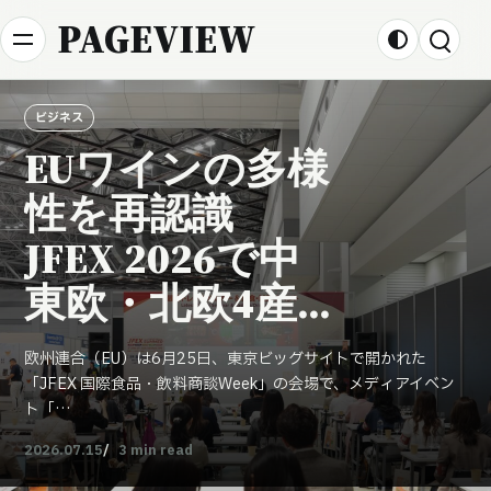
Skip to content
PAGEVIEW
ビジネス
EUワインの多様
性を再認識
JFEX 2026で中
東欧・北欧4産
地をテイスティ
欧州連合（EU）は6月25日、東京ビッグサイトで開かれた
ング
「JFEX 国際食品・飲料商談Week」の会場で、メディアイベン
ト「…
2026.07.15
3 min read