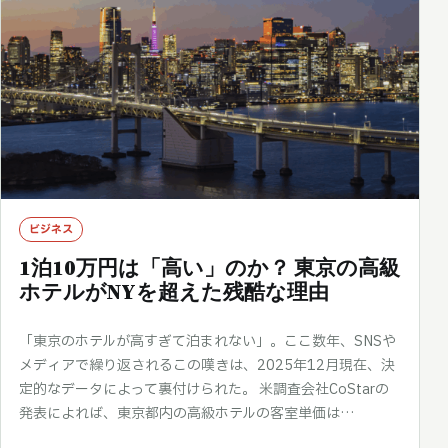
ビジネス
1泊10万円は「高い」のか？ 東京の高級
ホテルがNYを超えた残酷な理由
「東京のホテルが高すぎて泊まれない」。ここ数年、SNSや
メディアで繰り返されるこの嘆きは、2025年12月現在、決
定的なデータによって裏付けられた。 米調査会社CoStarの
発表によれば、東京都内の高級ホテルの客室単価は…