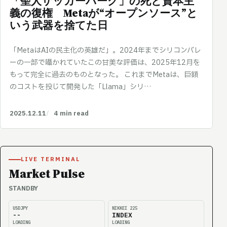
「聖人ザッカーバーグ」の死と資本主
義の復権 Metaが“オープンソース”と
いう武器を捨てた日
「MetaはAIの民主化の英雄だ」。2024年までシリコンバレ
ーの一部で囁かれていたこの甘美な評価は、2025年12月を
もって完全に過去のものとなった。 これまでMetaは、巨額
のコストを投じて開発した「Llama」シリ…
2025.12.11
4 min read
LIVE TERMINAL
Market Pulse
STANDBY
USDJPY
NIKKEI 225
--
INDEX
LOADING
LOADING