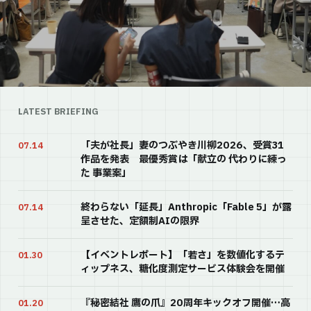
LATEST BRIEFING
「夫が社長」妻のつぶやき川柳2026、受賞31
07.14
作品を発表 最優秀賞は「献立の 代わりに練っ
た 事業案」
終わらない「延長」──Anthropic「Fable 5」が露
07.14
呈させた、定額制AIの限界
【イベントレポート】「若さ」を数値化する──テ
01.30
ィップネス、糖化度測定サービス体験会を開催
『秘密結社 鷹の爪』20周年キックオフ開催…高
01.20