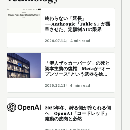
終わらない「延長」
──Anthropic「Fable 5」が露
呈させた、定額制AIの限界
2026.07.14
4 min read
「聖人ザッカーバーグ」の死と
資本主義の復権 Metaが“オー
プンソース”という武器を捨て
た日
2025.12.11
4 min read
2025年冬、狩る側が狩られる側
へ OpenAI「コードレッド」
発動の皮肉と必然