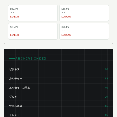
BTCJPY
ETHJPY
--
--
LOADING
LOADING
SOLJPY
XRPJPY
--
--
LOADING
LOADING
ARCHIVE INDEX
ビジネス
60
カルチャー
52
エッセイ・コラム
40
グルメ
29
ウェルネス
16
トレンド
15