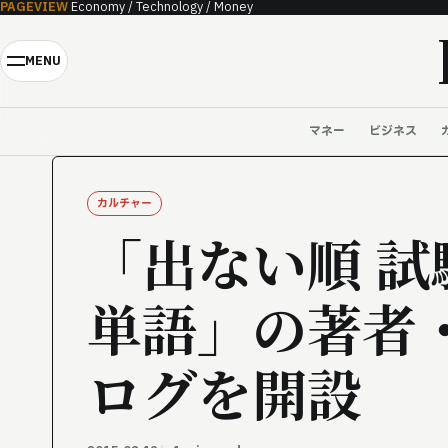
PAGEVIEW
Economy / Technology / Money
Skip to content
MENU
マネー
ビジネス
カルチャー
「出ない順 
単語」の著者
ログを開設