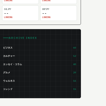
LOADING
LOADING
SOLJPY
XRPJPY
--
--
LOADING
LOADING
ARCHIVE INDEX
ビジネス
60
カルチャー
52
エッセイ・コラム
40
グルメ
29
ウェルネス
16
トレンド
15