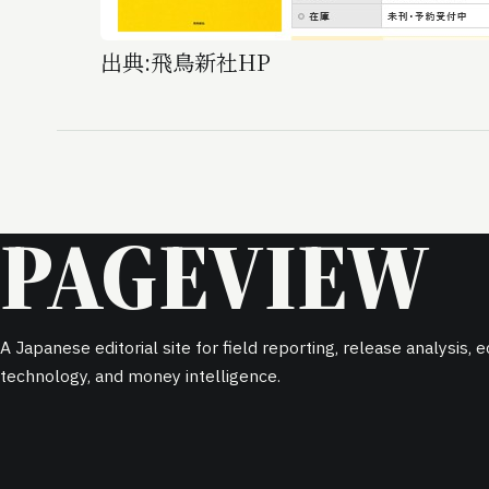
出典:飛鳥新社HP
PAGEVIEW
A Japanese editorial site for field reporting, release analysis,
technology, and money intelligence.