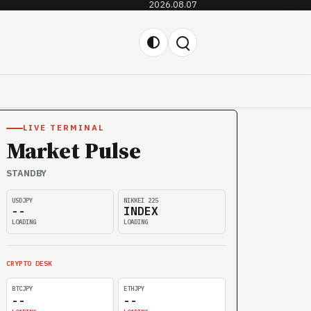
2026.08.07
LIVE TERMINAL
Market Pulse
STANDBY
USDJPY
NIKKEI 225
--
INDEX
LOADING
LOADING
CRYPTO DESK
BTCJPY
ETHJPY
--
--