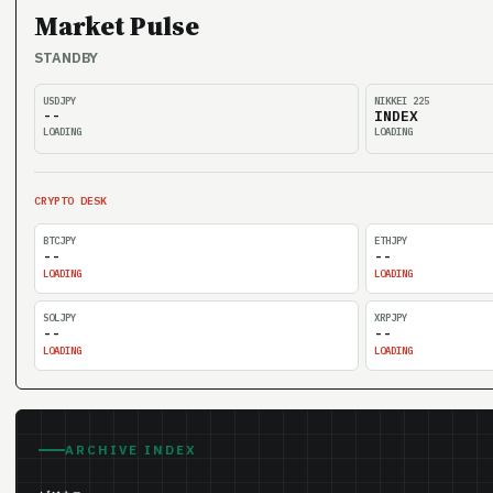
Market Pulse
STANDBY
USDJPY
NIKKEI 225
--
INDEX
LOADING
LOADING
CRYPTO DESK
BTCJPY
ETHJPY
--
--
LOADING
LOADING
SOLJPY
XRPJPY
--
--
LOADING
LOADING
ARCHIVE INDEX