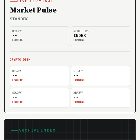
LIVE TERMINAL
Market Pulse
STANDBY
USDJPY
NIKKEI 225
--
INDEX
LOADING
LOADING
CRYPTO DESK
BTCJPY
ETHJPY
--
--
LOADING
LOADING
SOLJPY
XRPJPY
--
--
LOADING
LOADING
ARCHIVE INDEX