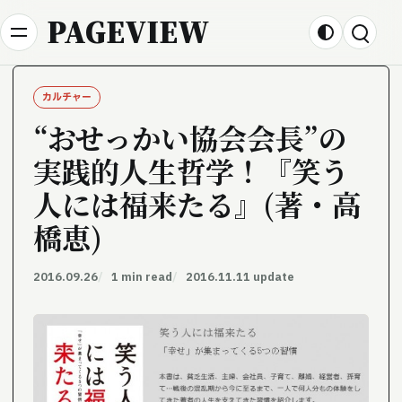
Skip to content
PAGEVIEW
カルチャー
“おせっかい協会会長”の
実践的人生哲学！『笑う
人には福来たる』(著・高
橋恵)
2016.09.26
1 min read
2016.11.11 update