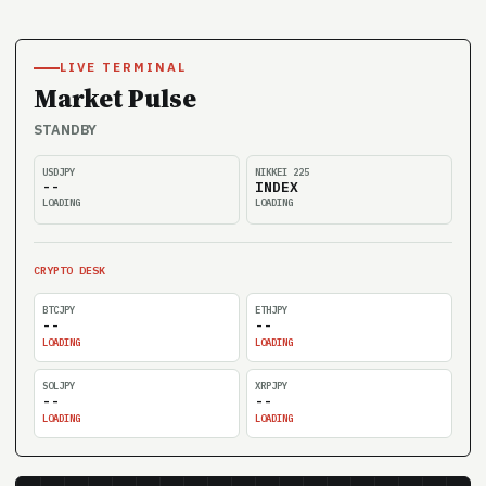
LIVE TERMINAL
Market Pulse
STANDBY
USDJPY
NIKKEI 225
--
INDEX
LOADING
LOADING
CRYPTO DESK
BTCJPY
ETHJPY
--
--
LOADING
LOADING
SOLJPY
XRPJPY
--
--
LOADING
LOADING