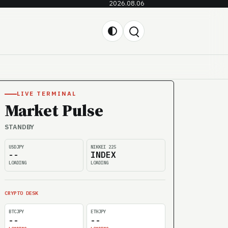
2026.08.06
LIVE TERMINAL
Market Pulse
STANDBY
USDJPY
NIKKEI 225
--
INDEX
LOADING
LOADING
CRYPTO DESK
BTCJPY
ETHJPY
--
--