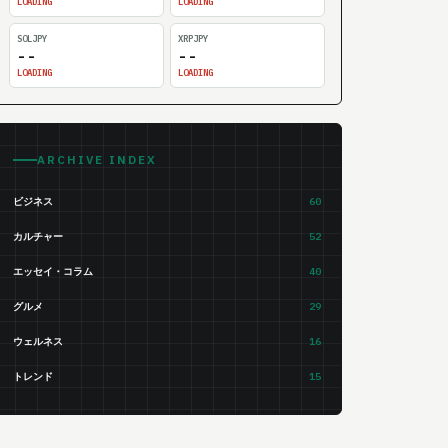
LOADING
LOADING
SOLJPY
XRPJPY
--
--
LOADING
LOADING
ARCHIVE INDEX
ビジネス
60
カルチャー
52
エッセイ・コラム
40
グルメ
29
ウェルネス
16
トレンド
15