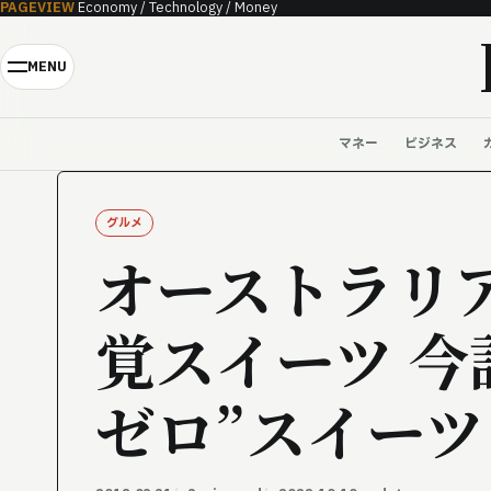
PAGEVIEW
Economy / Technology / Money
Skip to content
MENU
マネー
ビジネス
グルメ
オーストラリ
覚スイーツ 今
ゼロ”スイー