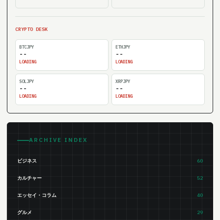
CRYPTO DESK
BTCJPY
ETHJPY
--
--
LOADING
LOADING
SOLJPY
XRPJPY
--
--
LOADING
LOADING
ARCHIVE INDEX
ビジネス
60
カルチャー
52
エッセイ・コラム
40
グルメ
29