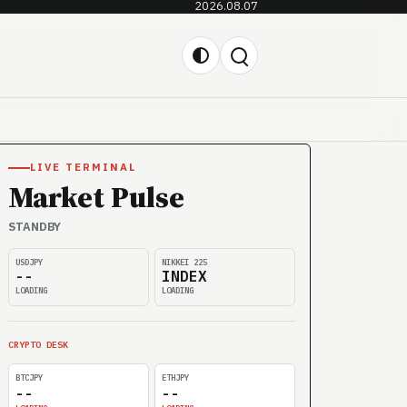
2026.08.07
LIVE TERMINAL
Market Pulse
STANDBY
USDJPY
NIKKEI 225
--
INDEX
LOADING
LOADING
CRYPTO DESK
BTCJPY
ETHJPY
--
--