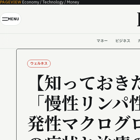
PAGEVIEW
Economy / Technology / Money
Skip to content
MENU
マネー
ビジネス
ウェルネス
【知っておき
「慢性リンパ
発性マクログ