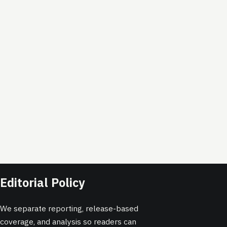
Editorial Policy
We separate reporting, release-based
coverage, and analysis so readers can