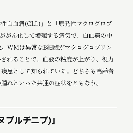
白血病(CLL)」と「原発性マクログロブ
パ球ががん化して増殖する病気で、白血病の中
徴。WMは異常なB細胞がマクログロブリン
泌されることで、血液の粘度が上がり、視力
る疾患として知られている。どちらも高齢者
の腫れといった共通の症状をともなう。
ヌブルチニブ)」