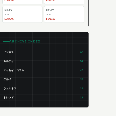
LOADING
LOADING
SOLJPY
XRPJPY
--
--
LOADING
LOADING
ARCHIVE INDEX
ビジネス
60
カルチャー
52
エッセイ・コラム
40
グルメ
29
ウェルネス
16
トレンド
15