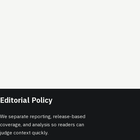
Editorial Policy
We separate reporting, release-based
coverage, and analysis so readers can
judge context quickly.