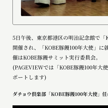
5日午後、東京都港区の明治記念館で「K
開催され、「KOBE豚饅100年大使」
催はKOBE豚饅サミット実行委員会。
(PAGEVIEWでは「KOBE豚饅100
ポートします)
ダチョウ倶楽部「KOBE豚饅100年大使」