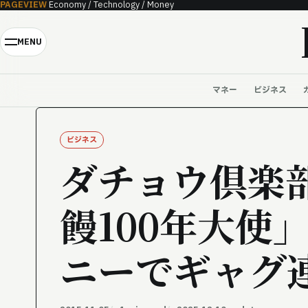
PAGEVIEW
Economy / Technology / Money
Skip to content
MENU
マネー
ビジネス
ビジネス
ダチョウ倶楽部
饅100年大使
ニーでギャグ連