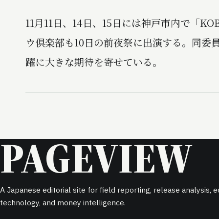
11月11日、14日、15日には神戸市内で「K
ウ倶楽部も10日の前夜祭に出演する。同委
躍に大きな期待を寄せている。
PAGEVIEW
A Japanese editorial site for field reporting, release analysis,
technology, and money intelligence.