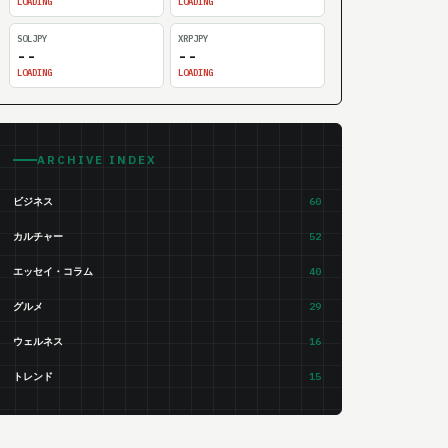
LOADING
LOADING
SOLJPY
XRPJPY
--
--
LOADING
LOADING
ARCHIVE INDEX
ビジネス
60
カルチャー
52
エッセイ・コラム
40
グルメ
29
ウェルネス
16
トレンド
15