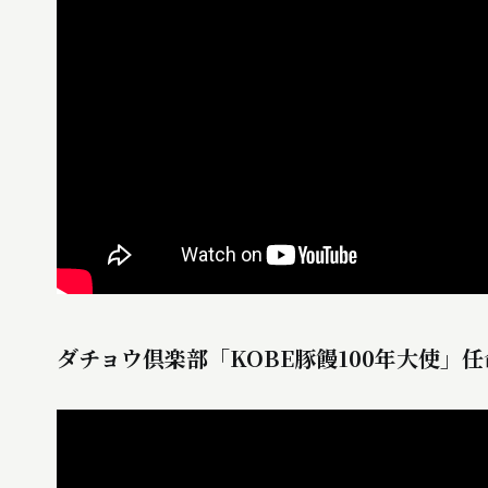
ダチョウ倶楽部「KOBE豚饅100年大使」