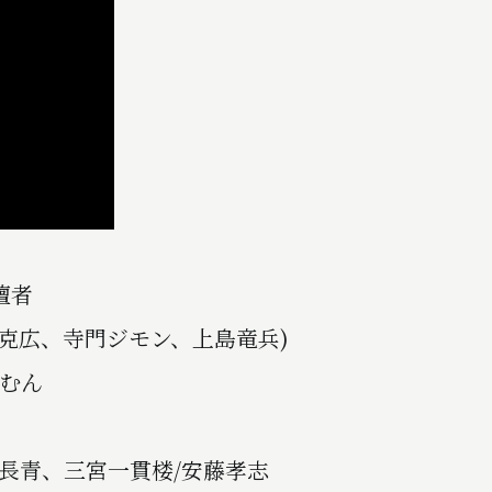
壇者
後克広、寺門ジモン、上島竜兵)
つむん
長青、三宮一貫楼/安藤孝志