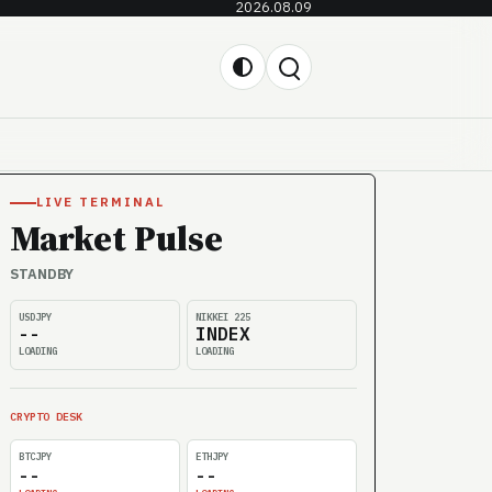
2026.08.09
LIVE TERMINAL
Market Pulse
STANDBY
USDJPY
NIKKEI 225
--
INDEX
LOADING
LOADING
CRYPTO DESK
BTCJPY
ETHJPY
--
--