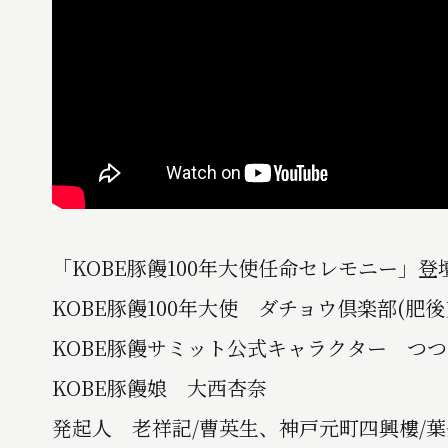
「KOBE豚饅100年大使任命セレモニー」登
KOBE豚饅100年大使 ダチョウ倶楽部(肥
KOBE豚饅サミット公式キャラクター つ
KOBE豚饅娘 大西杏奈
発起人 老祥記/曹英生、神戸元町四興樓/葉