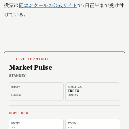
投票は
同コンクールの公式サイト
で7日正午まで受け付
けている。
LIVE TERMINAL
Market Pulse
STANDBY
USDJPY
NIKKEI 225
--
INDEX
LOADING
LOADING
CRYPTO DESK
BTCJPY
ETHJPY
--
--