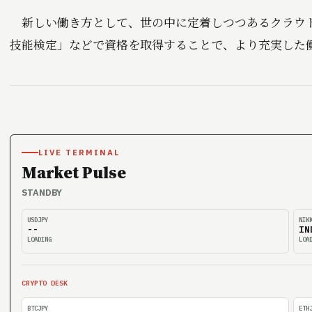
新しい働き方として、世の中に定着しつつあるクラウド
技能検定」などで資格を取得することで、より充実した
LIVE TERMINAL
Market Pulse
STANDBY
USDJPY
NIK
--
IN
LOADING
LOA
CRYPTO DESK
BTCJPY
ETH