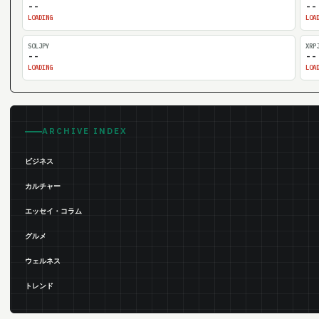
--
--
LOADING
LOA
SOLJPY
XRP
--
--
LOADING
LOA
ARCHIVE INDEX
ビジネス
カルチャー
エッセイ・コラム
グルメ
ウェルネス
トレンド