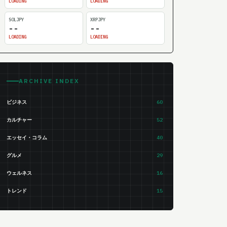
LOADING
LOADING
SOLJPY
XRPJPY
--
--
LOADING
LOADING
ARCHIVE INDEX
ビジネス
60
カルチャー
52
エッセイ・コラム
40
グルメ
29
ウェルネス
16
トレンド
15