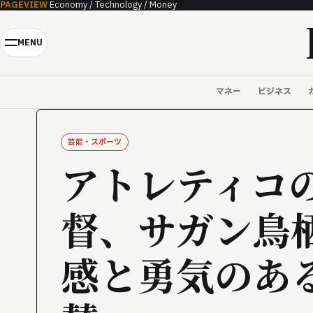
PAGEVIEW
Economy / Technology / Money
Skip to content
MENU
マネー
ビジネス
芸能・スポーツ
アトレティコ
督、サガン鳥
感と勇気のあ