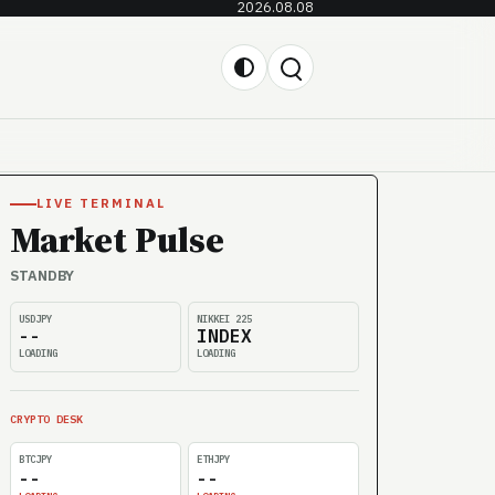
2026.08.08
LIVE TERMINAL
Market Pulse
STANDBY
USDJPY
NIKKEI 225
--
INDEX
LOADING
LOADING
CRYPTO DESK
BTCJPY
ETHJPY
--
--