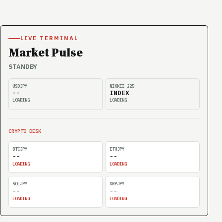
LIVE TERMINAL
Market Pulse
STANDBY
USDJPY
NIKKEI 225
--
INDEX
LOADING
LOADING
CRYPTO DESK
BTCJPY
ETHJPY
--
--
LOADING
LOADING
SOLJPY
XRPJPY
--
--
LOADING
LOADING