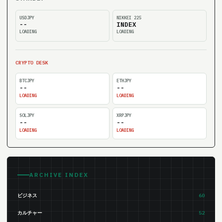
USDJPY
NIKKEI 225
--
INDEX
LOADING
LOADING
CRYPTO DESK
BTCJPY
ETHJPY
--
--
LOADING
LOADING
SOLJPY
XRPJPY
--
--
LOADING
LOADING
ARCHIVE INDEX
ビジネス
60
カルチャー
52