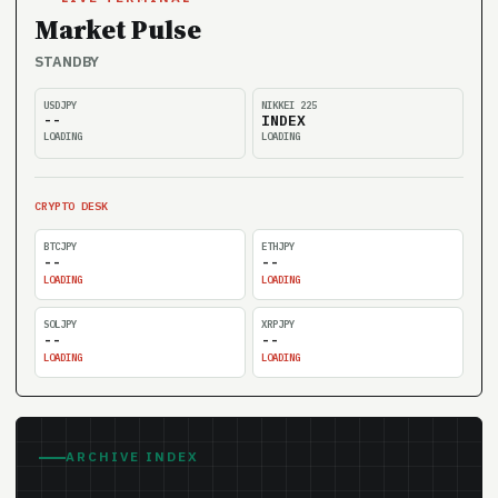
Market Pulse
STANDBY
USDJPY
NIKKEI 225
--
INDEX
LOADING
LOADING
CRYPTO DESK
BTCJPY
ETHJPY
--
--
LOADING
LOADING
SOLJPY
XRPJPY
--
--
LOADING
LOADING
ARCHIVE INDEX