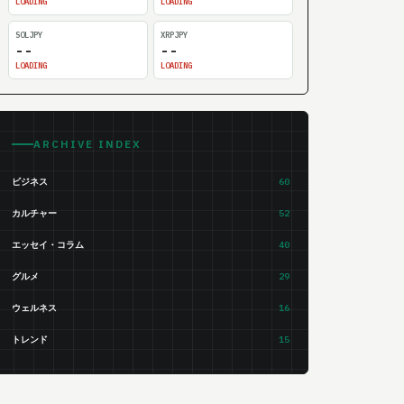
LOADING
LOADING
SOLJPY
XRPJPY
--
--
LOADING
LOADING
ARCHIVE INDEX
ビジネス
60
カルチャー
52
エッセイ・コラム
40
グルメ
29
ウェルネス
16
トレンド
15