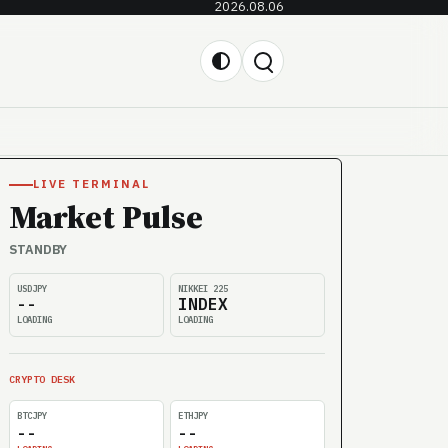
2026.08.06
LIVE TERMINAL
Market Pulse
STANDBY
USDJPY
NIKKEI 225
--
INDEX
LOADING
LOADING
CRYPTO DESK
BTCJPY
ETHJPY
--
--