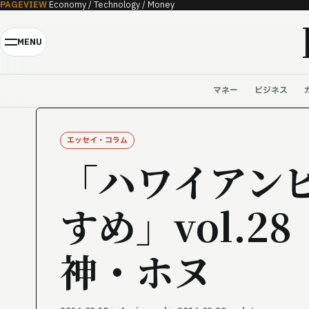
PAGEVIEW
Economy / Technology / Money
Skip to content
MENU
マネー
ビジネス
エッセイ・コラム
「ハワイアン
すめ」vol.2
神・ホヌ