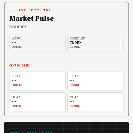
LIVE TERMINAL
Market Pulse
STANDBY
USDJPY
NIKKEI 225
--
INDEX
LOADING
LOADING
CRYPTO DESK
BTCJPY
ETHJPY
--
--
LOADING
LOADING
SOLJPY
XRPJPY
--
--
LOADING
LOADING
ARCHIVE INDEX