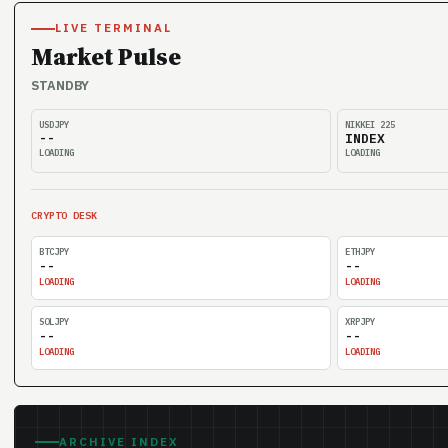
LIVE TERMINAL
Market Pulse
STANDBY
USDJPY
NIKKEI 225
--
INDEX
LOADING
LOADING
CRYPTO DESK
BTCJPY
ETHJPY
--
--
LOADING
LOADING
SOLJPY
XRPJPY
--
--
LOADING
LOADING
ARCHIVE INDEX