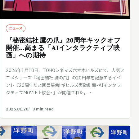
ニュース
『秘密結社 鷹の爪』20周年キックオフ
開催…高まる「AIインタラクティブ映
画」への期待
2026年1月10日、TOHOシネマズ六本木ヒルズにて、人気ア
ニメシリーズ『秘密結社 鷹の爪』の20周年を記念するイベ
ント『20周年だよ団員集合! ギヒルズ実験劇場~AIインタラ
クティブMOVIE上映会~』が開催された。…
2026.01.20
3 min read