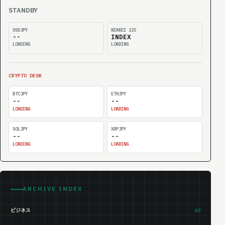
STANDBY
USDJPY
NIKKEI 225
--
INDEX
LOADING
LOADING
CRYPTO DESK
BTCJPY
ETHJPY
--
--
LOADING
LOADING
SOLJPY
XRPJPY
--
--
LOADING
LOADING
ARCHIVE INDEX
ビジネス
60