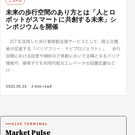
ニュース
未来の歩行空間のあり方とは「人とロ
ボットがスマートに共創する未来」シ
ンポジウムを開催
ICTを活用した歩行者移動支援サービスとして、国土交通
省が促進する「バリアフリー・ナビプロジェクト」。 歩行
空間における段差や傾斜など移動において支障となるバリア
情報や、車椅子でも利用可能なエレベータの設置位置など
バ…
2023.01.31
3 min read
LIVE TERMINAL
Market Pulse