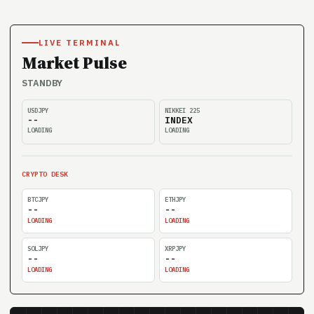
LIVE TERMINAL
Market Pulse
STANDBY
USDJPY
NIKKEI 225
--
INDEX
LOADING
LOADING
CRYPTO DESK
BTCJPY
ETHJPY
--
--
LOADING
LOADING
SOLJPY
XRPJPY
--
--
LOADING
LOADING