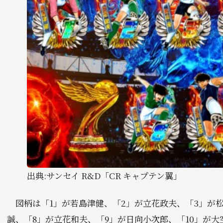
出典:サンセイ R&D「CR キャプテン翼」
図柄は「1」が若島津健、「2」が立花政夫、「3」が松
誠、「8」が立花和夫、「9」が日向小次郎、「10」が大