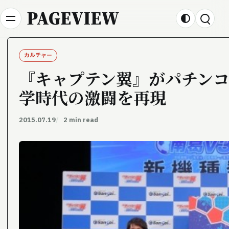
Skip to content
PAGEVIEW
カルチャー
『キャプテン翼』がパチン
学時代の激闘を再現
2015.07.19
2 min read